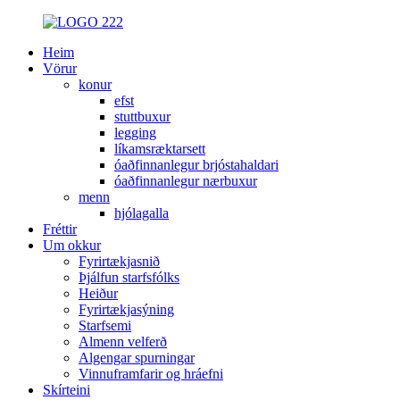
Heim
Vörur
konur
efst
stuttbuxur
legging
líkamsræktarsett
óaðfinnanlegur brjóstahaldari
óaðfinnanlegur nærbuxur
menn
hjólagalla
Fréttir
Um okkur
Fyrirtækjasnið
Þjálfun starfsfólks
Heiður
Fyrirtækjasýning
Starfsemi
Almenn velferð
Algengar spurningar
Vinnuframfarir og hráefni
Skírteini