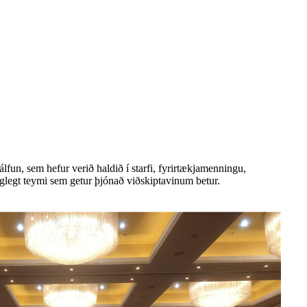
lfun, sem hefur verið haldið í starfi, fyrirtækjamenningu,
faglegt teymi sem getur þjónað viðskiptavinum betur.