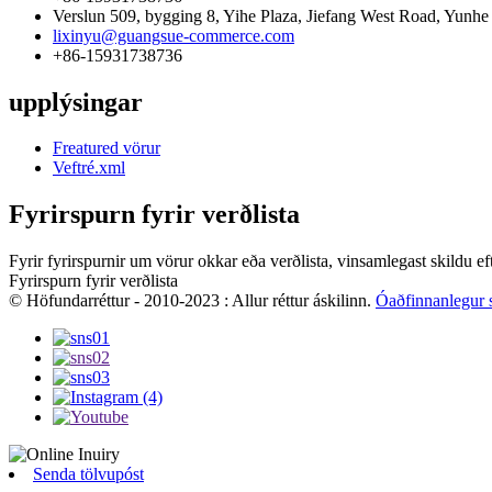
Verslun 509, bygging 8, Yihe Plaza, Jiefang West Road, Yunhe 
lixinyu@guangsue-commerce.com
+86-15931738736
upplýsingar
Freatured vörur
Veftré.xml
Fyrirspurn fyrir verðlista
Fyrir fyrirspurnir um vörur okkar eða verðlista, vinsamlegast skildu 
Fyrirspurn fyrir verðlista
© Höfundarréttur - 2010-2023 : Allur réttur áskilinn.
Óaðfinnanlegur s
Senda tölvupóst