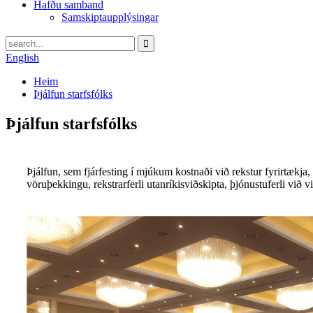
Hafðu samband
Samskiptaupplýsingar
English
Heim
Þjálfun starfsfólks
Þjálfun starfsfólks
Þjálfun, sem fjárfesting í mjúkum kostnaði við rekstur fyrirtækja
vöruþekkingu, rekstrarferli utanríkisviðskipta, þjónustuferli við 