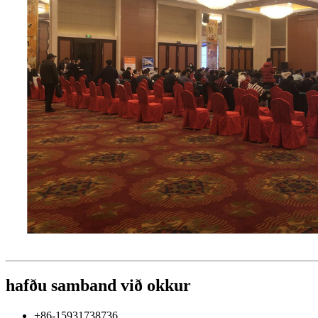
hafðu samband við okkur
+86-15931738736