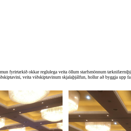
, mun fyrirtækið okkar reglulega veita öllum starfsmönnum tæknifærniþjá
viðskiptavini, veita viðskiptavinum skjalaþjálfun, hollur að byggja upp 