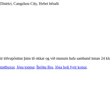
District, Cangzhou City, Hebei héraði
eftir tölvupóstinn þinn til okkar og við munum hafa samband innan 24 k
tuttbuxur
,
Jóga toppur
,
Íþrótta Bra
,
Jóga boli fyrir konur
,