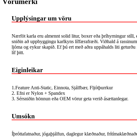
Vörumerki
Upplýsingar um vöru
Nærföt karla eru almennt solid litur, boxer eða þríhyrningur stíl
sniðin að uppbyggingu karlkyns líffærafræði. Viðhald á rassinum
ljóma og eykur skapið. Ef þú ert með aðra uppáhalds liti geturð
líf þitt.
Eiginleikar
1.Feature Anti-Static, Einnota, Sjálfbær, Fljótþurrkur
2. Efni er Nylon + Spandex
3. Sérsniðin hönnun eða OEM vörur geta verið ásættanlegar.
Umsókn
Íþróttafatnaður, jógaþjálfun, daglegur klæðnaður, frítímaklæðnaðu