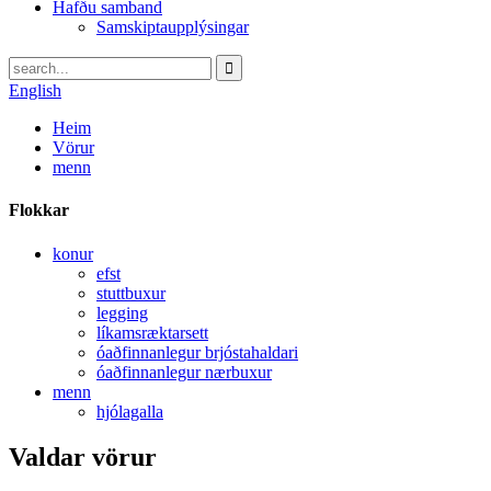
Hafðu samband
Samskiptaupplýsingar
English
Heim
Vörur
menn
Flokkar
konur
efst
stuttbuxur
legging
líkamsræktarsett
óaðfinnanlegur brjóstahaldari
óaðfinnanlegur nærbuxur
menn
hjólagalla
Valdar vörur