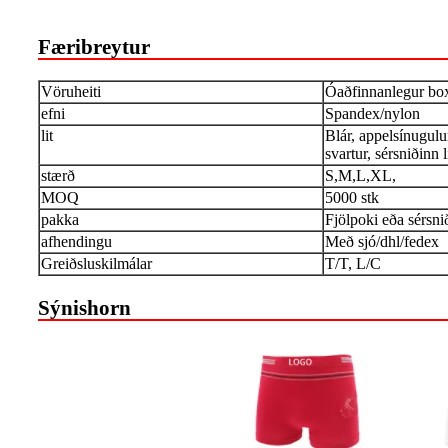
Færibreytur
Vöruheiti
Óaðfinnanlegur boxe
efni
Spandex/nylon
lit
Blár, appelsínugulur
svartur, sérsniðinn l
stærð
S,M,L,XL,
MOQ
5000 stk
pakka
Fjölpoki eða sérsni
afhendingu
Með sjó/dhl/fedex
Greiðsluskilmálar
T/T, L/C
Sýnishorn