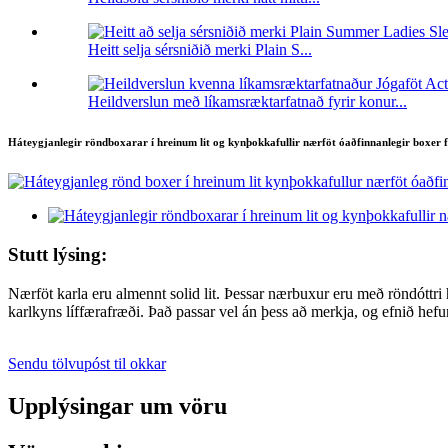
Heitt selja sérsniðið merki Plain S...
Heildverslun með líkamsræktarfatnað fyrir konur...
Háteygjanlegir röndboxarar í hreinum lit og kynþokkafullir nærföt óaðfinnanlegir boxer f
Stutt lýsing:
Nærföt karla eru almennt solid lit. Þessar nærbuxur eru með röndótt
karlkyns líffærafræði. Það passar vel án þess að merkja, og efnið hef
Sendu tölvupóst til okkar
Upplýsingar um vöru