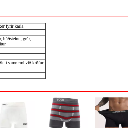
r fyrir karla
, húðsteinn, grár,
itur
ðin í samræmi við kröfur