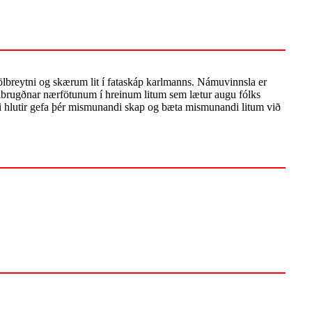
fjölbreytni og skærum lit í fataskáp karlmanns. Námuvinnsla er
frábrugðnar nærfötunum í hreinum litum sem lætur augu fólks
i hlutir gefa þér mismunandi skap og bæta mismunandi litum við