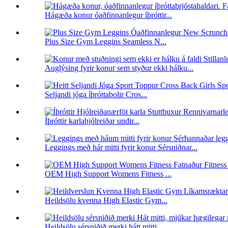
Hágæða konur óaðfinnanlegur íþróttir...
Plus Size Gym Leggins Seamless N...
Auglýsing fyrir konur sem styður ekki hálku...
Seljandi jóga íþróttabolir Cros...
Íþróttir karlahjólreiðar undir...
Leggings með hár mitti fyrir konur Sérsniðnar...
OEM High Support Womens Fitness ...
Heildsölu kvenna High Elastic Gym...
Heildsölu sérsniðið merki hátt mitti...