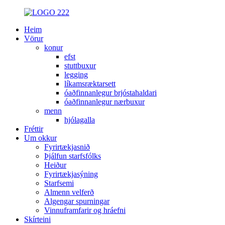
Heim
Vörur
konur
efst
stuttbuxur
legging
líkamsræktarsett
óaðfinnanlegur brjóstahaldari
óaðfinnanlegur nærbuxur
menn
hjólagalla
Fréttir
Um okkur
Fyrirtækjasnið
Þjálfun starfsfólks
Heiður
Fyrirtækjasýning
Starfsemi
Almenn velferð
Algengar spurningar
Vinnuframfarir og hráefni
Skírteini