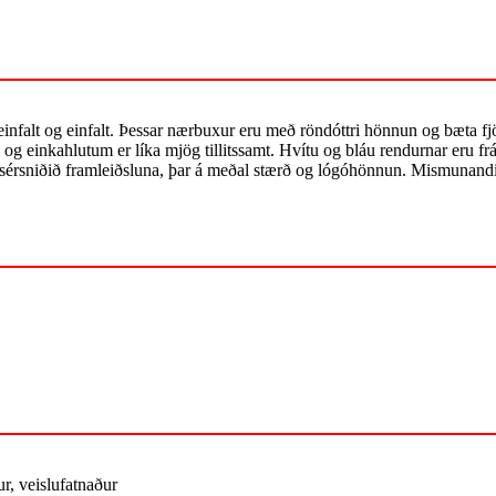
l, einfalt og einfalt. Þessar nærbuxur eru með röndóttri hönnun og bæta 
 og einkahlutum er líka mjög tillitssamt. Hvítu og bláu rendurnar eru 
u sérsniðið framleiðsluna, þar á meðal stærð og lógóhönnun. Mismunand
r, veislufatnaður