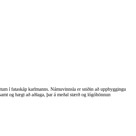
 litum í fataskáp karlmanns. Námuvinnsla er sniðin að uppbyggingu
itssamt og hægt að aðlaga, þar á meðal stærð og lógóhönnun