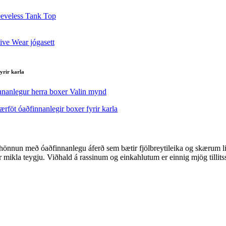
yrir karla
ri hönnun með óaðfinnanlegu áferð sem bætir fjölbreytileika og skærum
ur mikla teygju. Viðhald á rassinum og einkahlutum er einnig mjög till