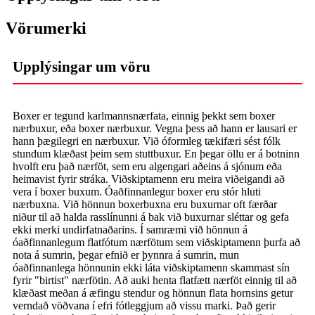
Vörumerki
Upplýsingar um vöru
Boxer er tegund karlmannsnærfata, einnig þekkt sem boxer
nærbuxur, eða boxer nærbuxur. Vegna þess að hann er lausari er
hann þægilegri en nærbuxur. Við óformleg tækifæri sést fólk
stundum klæðast þeim sem stuttbuxur. En þegar öllu er á botninn
hvolft eru það nærföt, sem eru algengari aðeins á sjónum eða
heimavist fyrir stráka. Viðskiptamenn eru meira viðeigandi að
vera í boxer buxum. Óaðfinnanlegur boxer eru stór hluti
nærbuxna. Við hönnun boxerbuxna eru buxurnar oft færðar
niður til að halda rasslínunni á bak við buxurnar sléttar og gefa
ekki merki undirfatnaðarins. Í samræmi við hönnun á
óaðfinnanlegum flatfótum nærfötum sem viðskiptamenn þurfa að
nota á sumrin, þegar efnið er þynnra á sumrin, mun
óaðfinnanlega hönnunin ekki láta viðskiptamenn skammast sín
fyrir "birtist" nærfötin. Að auki henta flatfætt nærföt einnig til að
klæðast meðan á æfingu stendur og hönnun flata hornsins getur
verndað vöðvana í efri fótleggjum að vissu marki. Það gerir