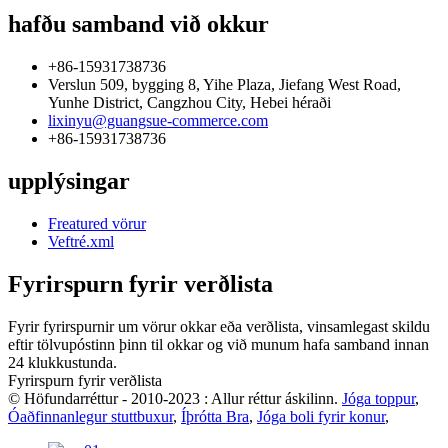
hafðu samband við okkur
+86-15931738736
Verslun 509, bygging 8, Yihe Plaza, Jiefang West Road,
Yunhe District, Cangzhou City, Hebei héraði
lixinyu@guangsue-commerce.com
+86-15931738736
upplýsingar
Freatured vörur
Veftré.xml
Fyrirspurn fyrir verðlista
Fyrir fyrirspurnir um vörur okkar eða verðlista, vinsamlegast skildu
eftir tölvupóstinn þinn til okkar og við munum hafa samband innan
24 klukkustunda.
Fyrirspurn fyrir verðlista
© Höfundarréttur - 2010-2023 : Allur réttur áskilinn.
Jóga toppur
,
Óaðfinnanlegur stuttbuxur
,
Íþrótta Bra
,
Jóga boli fyrir konur
,