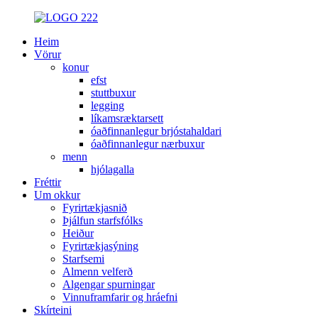
Heim
Vörur
konur
efst
stuttbuxur
legging
líkamsræktarsett
óaðfinnanlegur brjóstahaldari
óaðfinnanlegur nærbuxur
menn
hjólagalla
Fréttir
Um okkur
Fyrirtækjasnið
Þjálfun starfsfólks
Heiður
Fyrirtækjasýning
Starfsemi
Almenn velferð
Algengar spurningar
Vinnuframfarir og hráefni
Skírteini