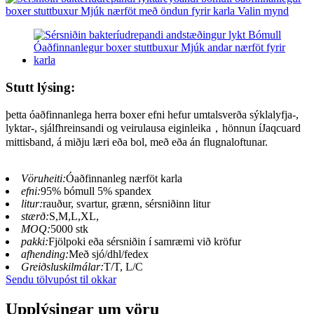
Stutt lýsing:
þetta óaðfinnanlega herra boxer efni hefur umtalsverða sýklalyfja-,
lyktar-, sjálfhreinsandi og veirulausa eiginleika
，
hönnun í
Jaqcuard
mittisband, á miðju læri eða bol, með eða án flugnaloftunar.
Vöruheiti:
Óaðfinnanleg nærföt karla
efni:
95% bómull 5% spandex
litur:
rauður, svartur, grænn, sérsniðinn litur
stærð:
S,M,L,XL,
MOQ:
5000 stk
pakki:
Fjölpoki eða sérsniðin í samræmi við kröfur
afhending:
Með sjó/dhl/fedex
Greiðsluskilmálar:
T/T, L/C
Sendu tölvupóst til okkar
Upplýsingar um vöru