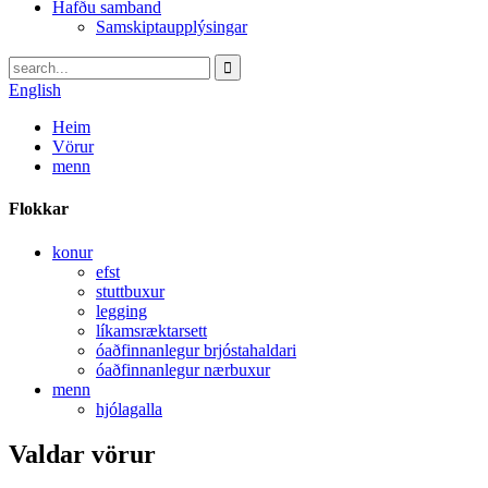
Hafðu samband
Samskiptaupplýsingar
English
Heim
Vörur
menn
Flokkar
konur
efst
stuttbuxur
legging
líkamsræktarsett
óaðfinnanlegur brjóstahaldari
óaðfinnanlegur nærbuxur
menn
hjólagalla
Valdar vörur