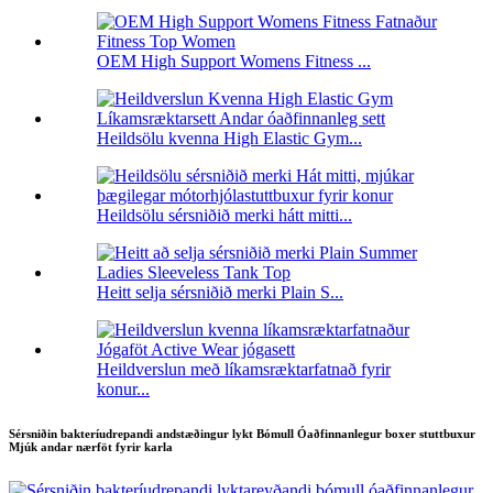
OEM High Support Womens Fitness ...
Heildsölu kvenna High Elastic Gym...
Heildsölu sérsniðið merki hátt mitti...
Heitt selja sérsniðið merki Plain S...
Heildverslun með líkamsræktarfatnað fyrir
konur...
Sérsniðin bakteríudrepandi andstæðingur lykt Bómull Óaðfinnanlegur boxer stuttbuxur
Mjúk andar nærföt fyrir karla