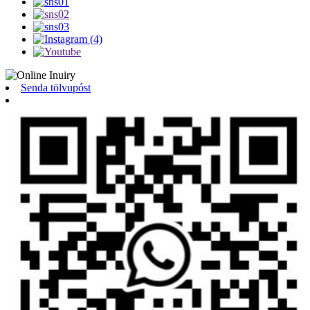
Senda tölvupóst