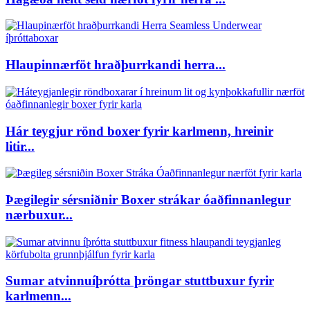
Hlaupinnærföt hraðþurrkandi herra...
Hár teygjur rönd boxer fyrir karlmenn, hreinir
litir...
Þægilegir sérsniðnir Boxer strákar óaðfinnanlegur
nærbuxur...
Sumar atvinnuíþrótta þröngar stuttbuxur fyrir
karlmenn...