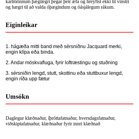
karlmönnum þægilegri þegar þeir æfa og hreyfist ekki til vinstri
og hægri til að valda óþægindum og óásjálegum rákum.
Eiginleikar
1. hágæða mitti band með sérsniðnu Jacquard merki,
engin klípa eða binda.
2. Andar möskvafluga, fyrir loftræstingu og stuðning
3. sérsniðin lengd, stutt, skottinu eða stuttbuxur lengd,
engin ríða upp fætur
Umsókn
Daglegur klæðnaður, íþróttafatnaður, hversdagsfatnaður,
viðskiptafatnaður, klæðnaður fyrir innri klæðnað