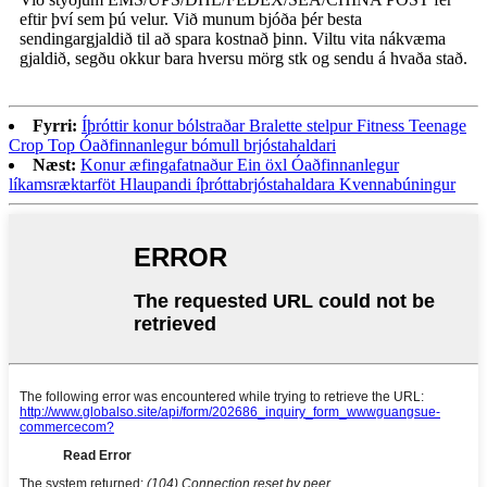
eftir því sem þú velur. Við munum bjóða þér besta
sendingargjaldið til að spara kostnað þinn. Viltu vita nákvæma
gjaldið, segðu okkur bara hversu mörg stk og sendu á hvaða stað.
Fyrri:
Íþróttir konur bólstraðar Bralette stelpur Fitness Teenage
Crop Top Óaðfinnanlegur bómull brjóstahaldari
Næst:
Konur æfingafatnaður Ein öxl Óaðfinnanlegur
líkamsræktarföt Hlaupandi íþróttabrjóstahaldara Kvennabúningur