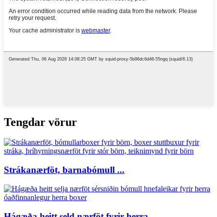
Tengdar vörur
Strákanærföt, barnabómull ...
Hágæða heitt seld nærföt fyrir herra ...