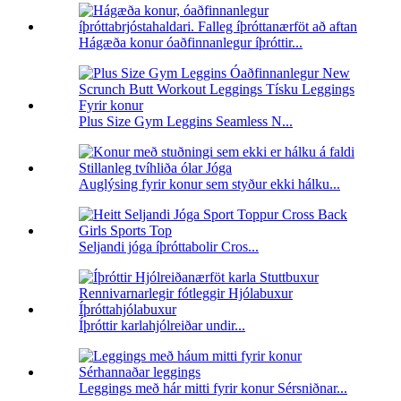
Hágæða konur óaðfinnanlegur íþróttir...
Plus Size Gym Leggins Seamless N...
Auglýsing fyrir konur sem styður ekki hálku...
Seljandi jóga íþróttabolir Cros...
Íþróttir karlahjólreiðar undir...
Leggings með hár mitti fyrir konur Sérsniðnar...