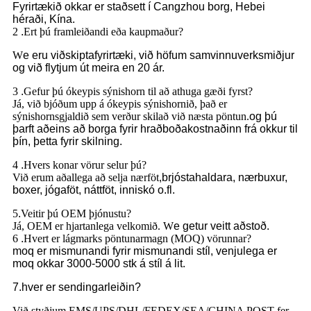
Fyrirtækið okkar er staðsett í Cangzhou borg, Hebei
héraði, Kína.
2
.
Ert þú framleiðandi eða kaupmaður?
W
e eru viðskiptafyrirtæki, við höfum samvinnuverksmiðjur
og við flytjum út meira en 20 ár.
3
.
Gefur þú ókeypis sýnishorn til að athuga gæði fyrst?
Já, við bjóðum upp á ókeypis sýnishornið, það er
sýnishornsgjaldið sem verður skilað við næsta pöntun.
og þú
þarft aðeins að borga fyrir hraðboðakostnaðinn frá okkur til
þín, þetta fyrir skilning.
4
.
Hvers konar vörur selur þú?
Við erum aðallega að selja nærföt
,brjóstahaldara, nærbuxur,
boxer, jógaföt, náttföt, inniskó o.fl.
5
.
Veitir þú OEM þjónustu?
Já, OEM er hjartanlega velkomið. W
e getur veitt aðstoð.
6
.
Hvert er lágmarks pöntunarmagn (MOQ) vörunnar?
moq er mismunandi fyrir mismunandi stíl, venjulega er
moq okkar 3000-5000 stk á stíl á lit.
7.hver er sendingarleiðin?
Við styðjum EMS/UPS/DHL/FEDEX/SEA/CHINA POST fer